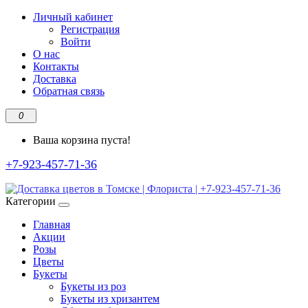
Личный кабинет
Регистрация
Войти
О нас
Контакты
Доставка
Обратная связь
0
Ваша корзина пуста!
+7-923-457-71-36
Категории
Главная
Акции
Розы
Цветы
Букеты
Букеты из роз
Букеты из хризантем